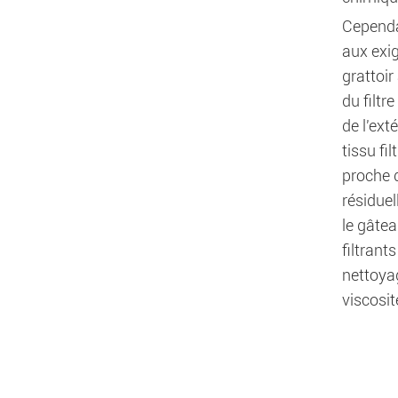
Cependan
aux exig
grattoir
du filtr
de l'ext
tissu fi
proche d
résiduel
le gâtea
filtrant
nettoyag
viscosit