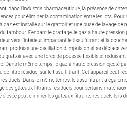
t, dans l'industrie pharmaceutique, la présence de gâteau
ences pour éliminer la contamination entre les lots. Pour n
 à gaz est installé sur le grattoir et une buse de lavage de r
e du tambour. Pendant le grattage, le gaz à haute pression 
érieur vers l'intérieur, impactant le tissu filtrant et la couc
ltrant produise une oscillation d'impulsion et se déplace vers 
u grattoir avec une force de poussée flexible et réduisant 
le. Dans le même temps, le gaz à haute pression éjecté par 
u de filtre résiduel sur le tissu filtrant. Cet appareil peut
s résiduels. Dans le même temps, le tissu filtrant a égaleme
e des gâteaux filtrants résiduels pour certains matériaux
é élevée peut éliminer les gâteaux filtrants résiduels lors de