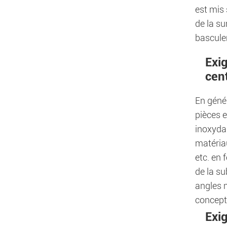
est mis 
de la su
basculem
Exig
cent
En génér
pièces e
inoxydab
matériau
etc. en 
de la su
angles m
concepti
Exig