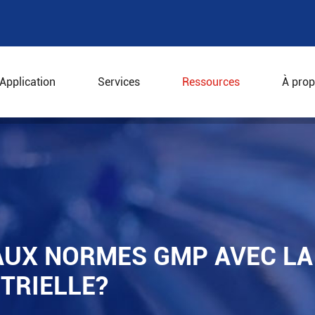
Application
Services
Ressources
À prop
re aux normes GMP avec la centrifugeuse industrielle?
UX NORMES GMP AVEC LA
TRIELLE?