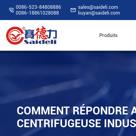
0086-523-84808886
sales@saideli.com


0086-18861028088
liuyan@saideli.com
Produits
Accueil
Ressources
Blog
Comment répond
COMMENT RÉPONDRE A
CENTRIFUGEUSE INDUS