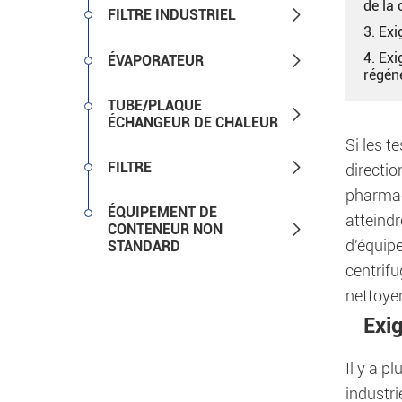
de la 

FILTRE INDUSTRIEL
3. Exi
4. Exi

ÉVAPORATEUR
régéné
TUBE/PLAQUE

ÉCHANGEUR DE CHALEUR
Si les t

FILTRE
directio
pharmac
ÉQUIPEMENT DE
atteind

CONTENEUR NON
d'équip
STANDARD
centrifu
nettoyer
Exi
Il y a p
industri