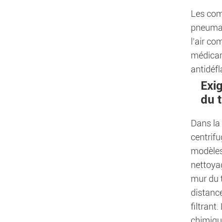
Les comp
pneumati
l'air co
médicam
antidéfl
Exig
du t
Dans la 
centrif
modèles 
nettoyag
mur du t
distance
filtrant
chimiqu