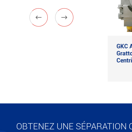


Système d'évaporation
GKC A
MVR
Gratto
Centr
Voir plus

OBTENEZ UNE SÉPARATION 