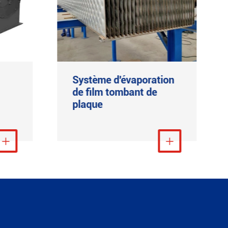
Système d'évaporation
de film tombant de
plaque
lus

Voir plus
