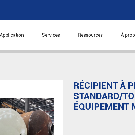
Application
Services
Ressources
À prop
 non standard
Récipient à pression non standard/tour/
RÉCIPIENT À 
STANDARD/TO
ÉQUIPEMENT M