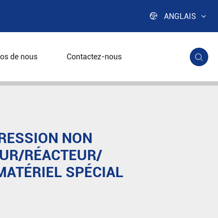

ANGLAIS
os de nous
Contactez-nous

réacteur/équipement matériel spécial
PRESSION NON
UR/RÉACTEUR/
ATÉRIEL SPÉCIAL