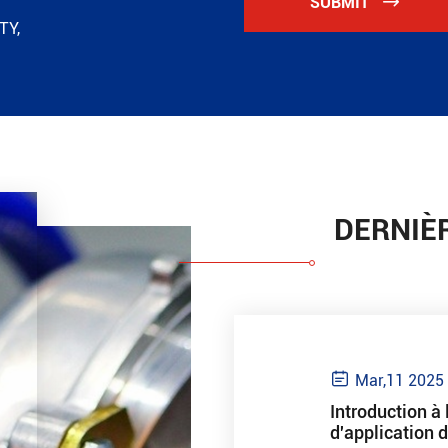
SUBMIT

TY,
DERNIÈ

Mar,11 2025
Introduction à
d'application 