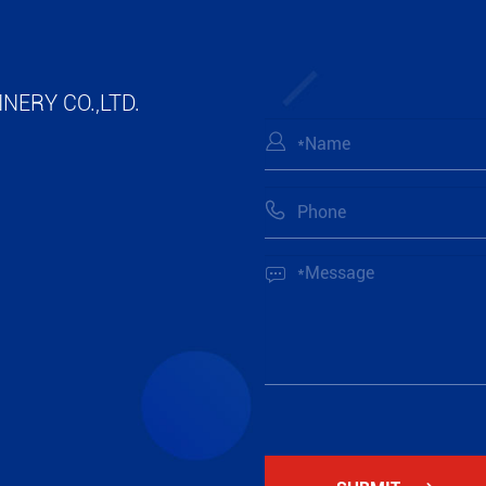
NERY CO.,LTD.


