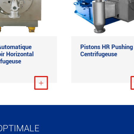
utomatique
Pistons HR Pushing
ir Horizontal
Centrifugeuse
ifugeuse
Voir plus

Voir p
OPTIMALE