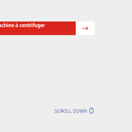
achine à centrifuger


SCROLL DOWN