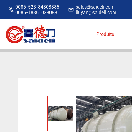
0086-523-84808886
sales@saideli.com


0086-18861028088
liuyan@saideli.com
Produits
Accueil
Produits
Équipement de conteneur