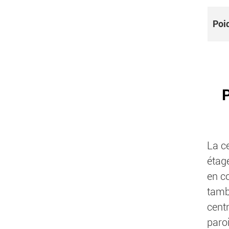
Poi
La c
étag
en co
tambo
centr
paro