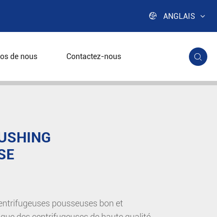

ANGLAIS
os de nous
Contactez-nous

rifugeuse
PUSHING
SE
centrifugeuses pousseuses bon et
rique des centrifugeuses de haute qualité.