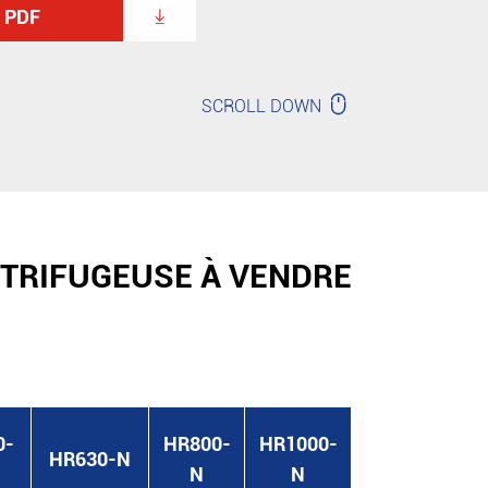
e PDF


SCROLL DOWN
NTRIFUGEUSE À VENDRE
0-
HR800-
HR1000-
HR630-N
N
N