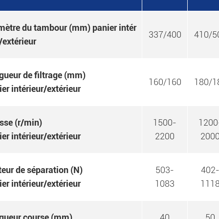
mètre du tambour (mm) panier intér
337/400
410/5
/extérieur
gueur de filtrage (mm)
160/160
180/1
er intérieur/extérieur
sse (r/min)
1500-
1200
er intérieur/extérieur
2200
200
teur de séparation (N)
503-
402
er intérieur/extérieur
1083
111
gueur course (mm)
40
50