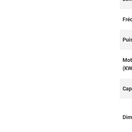
Fré
Pui
Mot
(KW
Capa
Dim