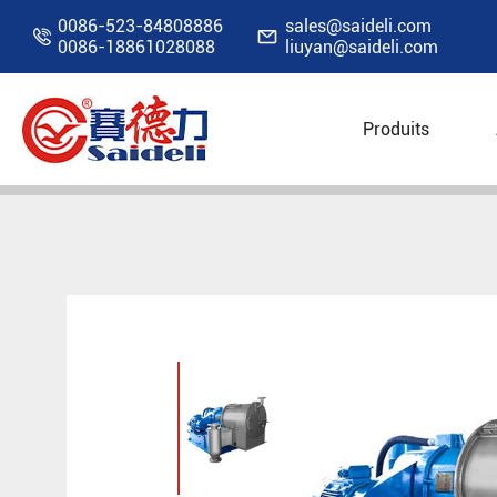
0086-523-84808886
sales@saideli.com


0086-18861028088
liuyan@saideli.com
Produits
Accueil
Produits
Centrifugeuse industrielle