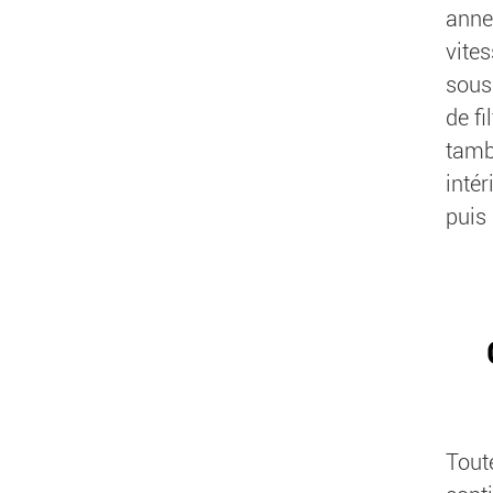
anne
vite
sous
de fi
tamb
intér
puis 
Tout