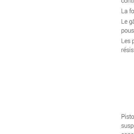
cont
La f
Le gâ
pouss
Les p
résis
Pist
susp