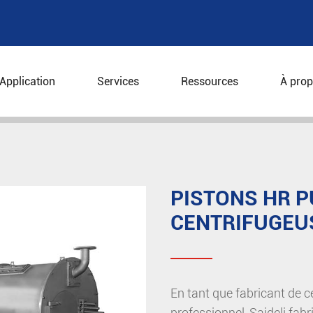
Application
Services
Ressources
À prop
Centrifugeuse horizontale
Pistons HR Pushing Cent
PISTONS HR 
CENTRIFUGEU
En tant que fabricant de 
professionnel, Saideli fab