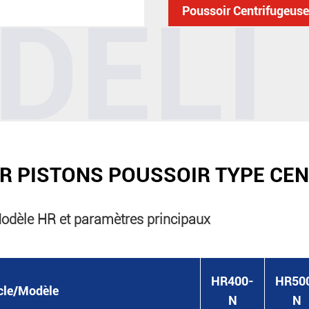
Poussoir Centrifugeus
R PISTONS POUSSOIR TYPE CE
odèle HR et paramètres principaux
HR400-
HR50
icle/Modèle
N
N