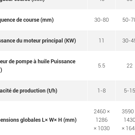
quence de course (mm)
30-80
50-7
ssance du moteur principal (KW)
11
30-4
eur de pompe à huile Puissance
5.5
22
)
cité de production (t/h)
1-8
5-1
2460 ×
3590 
ensions globales L× W× H (mm)
1286
143
× 1030
× 164