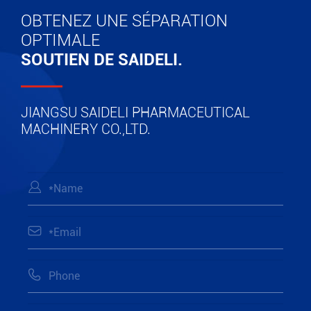
nombreuses années, avec la structure de joint
OBTENEZ UNE SÉPARATION
entier, la conformité élevée de GMP et de FDA,
OPTIMALE
degré élevé d'automatisation ainsi que moins
SOUTIEN DE SAIDELI.
de consommation d'énergie, il est très populaire
dans le monde entier.
JIANGSU SAIDELI PHARMACEUTICAL
MACHINERY CO.,LTD.
Voir plus



