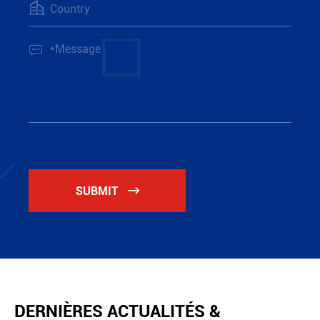


SUBMIT

DERNIÈRES ACTUALITÉS &