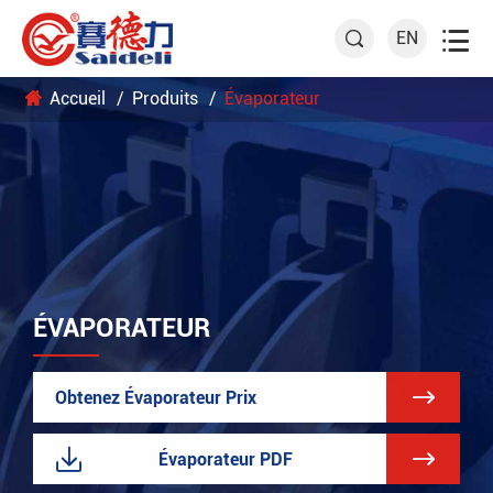

EN

Accueil
Produits
Évaporateur
ÉVAPORATEUR

Obtenez Évaporateur Prix


Évaporateur PDF