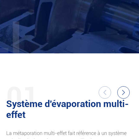
01


Système d'évaporation multi-
effet
M
m
La métaporation multi-effet fait référence à un système
d