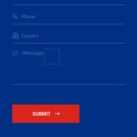



SUBMIT
