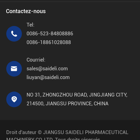
Contactez-nous
Tel:

0086-523-84808886
0086-18861028088
Courriel:

sales@saideli.com
liuyan@saideli.com
NO 31, ZHONGZHOU ROAD, JINGJIANG CITY,

214500, JIANGSU PROVINCE, CHINA
Droit d'auteur ©
JIANGSU SAIDELI PHARMACEUTICAL
MACHINERY CO.,LTD.
Tous droits réservés.