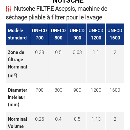
NUTSCHE
Nutsche FILTRE Asepsis, machine de
séchage pliable à filtrer pour le lavage
Modèle
UNFCD
UNFCD
UNFCD
UNFCD
UNFCD
U
standard
700
800
900
1200
1600
Zone de
0.38
0.5
0.63
1.1
2
filtrage
Norminal
2
(m
)
Diamater
700
800
900
1200
1600
intérieur
(mm)
Norminal
0.25
0.4
0.5
1.13
2
Volume