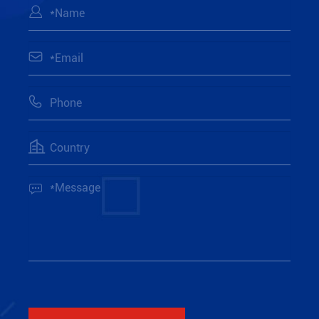




