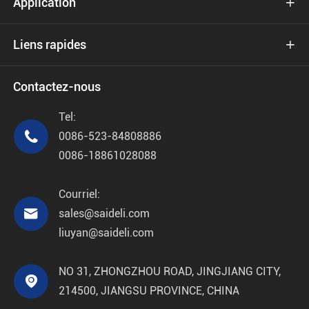
Application

Liens rapides

Contactez-nous
Tel:

0086-523-84808886
0086-18861028088
Courriel:

sales@saideli.com
liuyan@saideli.com
NO 31, ZHONGZHOU ROAD, JINGJIANG CITY,

214500, JIANGSU PROVINCE, CHINA