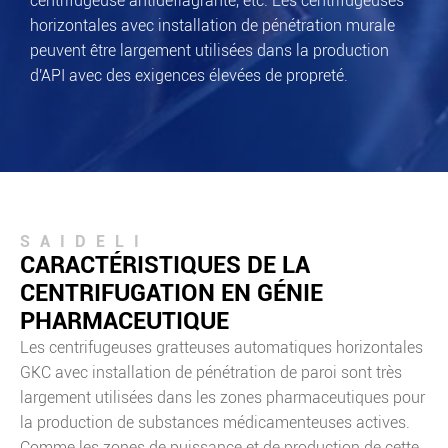
centrifugeuse antidéflagrante, etc. Les centrifugeuses
horizontales avec installation de pénétration murale
peuvent être largement utilisées dans la production
d'API avec des exigences élevées de propreté.
SAIDELI
CARACTÉRISTIQUES DE LA
CENTRIFUGATION EN GÉNIE
PHARMACEUTIQUE
Les centrifugeuses gratteuses automatiques horizontales
GKC avec installation de pénétration de paroi sont très
largement utilisées dans les zones pharmaceutiques pour
la production de substances médicamenteuses actives.
Comme les zones de puissance et de production de cette