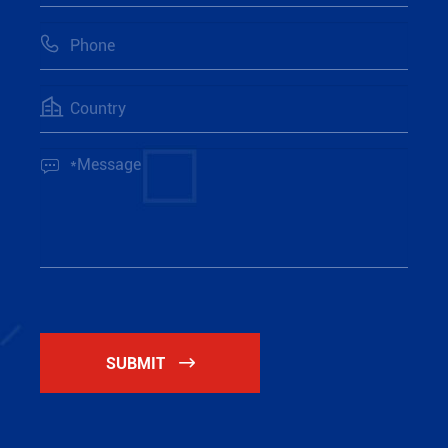



SUBMIT
