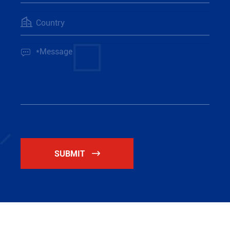


SUBMIT
