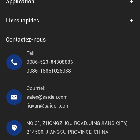
Application

Liens rapides

Contactez-nous
Tel:

0086-523-84808886
0086-18861028088
Courriel:

sales@saideli.com
liuyan@saideli.com
NO 31, ZHONGZHOU ROAD, JINGJIANG CITY,

214500, JIANGSU PROVINCE, CHINA