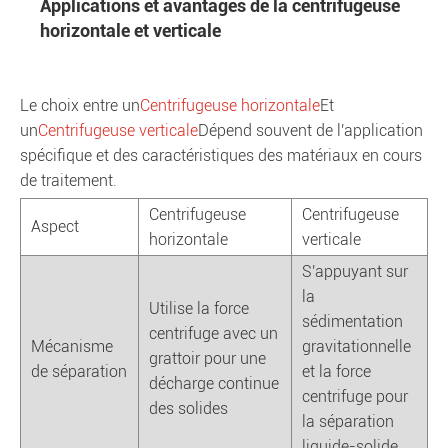
Applications et avantages de la centrifugeuse
horizontale et verticale
Le choix entre un
Centrifugeuse horizontale
Et
un
Centrifugeuse verticale
Dépend souvent de l'application
spécifique et des caractéristiques des matériaux en cours
de traitement.
Centrifugeuse
Centrifugeuse
Aspect
horizontale
verticale
S'appuyant sur
la
Utilise la force
sédimentation
centrifuge avec un
Mécanisme
gravitationnelle
grattoir pour une
de séparation
et la force
décharge continue
centrifuge pour
des solides
la séparation
liquide-solide