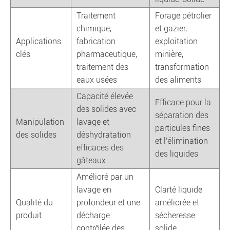
Traitement
Forage pétrolier
chimique,
et gazier,
Applications
fabrication
exploitation
clés
pharmaceutique,
minière,
traitement des
transformation
eaux usées
des aliments
Capacité élevée
Efficace pour la
des solides avec
séparation des
Manipulation
lavage et
particules fines
des solides
déshydratation
et l'élimination
efficaces des
des liquides
gâteaux
Amélioré par un
lavage en
Clarté liquide
Qualité du
profondeur et une
améliorée et
produit
décharge
sécheresse
contrôlée des
solide