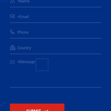





