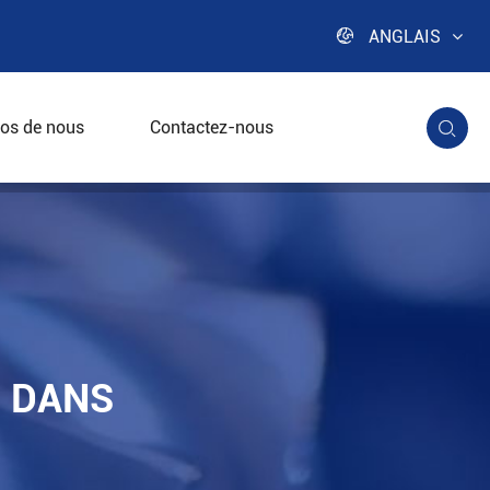

ANGLAIS
os de nous
Contactez-nous

ique
C DANS