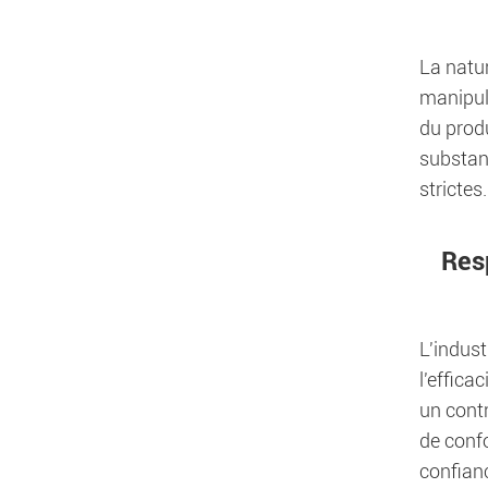
La natu
manipul
du produ
substanc
strictes.
Res
L'indust
l'effic
un cont
de conf
confian