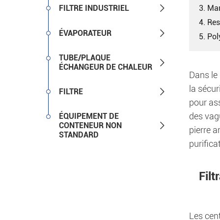

FILTRE INDUSTRIEL
3. Ma
4. Res

ÉVAPORATEUR
5. Pol
TUBE/PLAQUE

ÉCHANGEUR DE CHALEUR
Dans le 
la sécur

FILTRE
pour as
des vag
ÉQUIPEMENT DE

CONTENEUR NON
pierre a
STANDARD
purific
Filt
Les cent