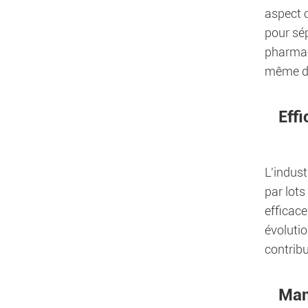
aspect c
pour sép
pharmac
même de
Effi
L'indust
par lots
efficac
évoluti
contribu
Man