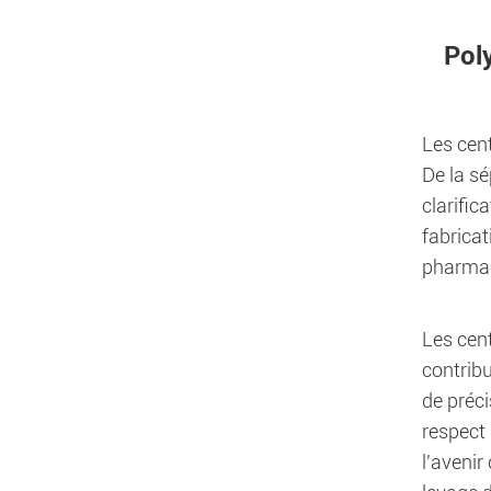
Pol
Les cen
De la sé
clarific
fabricat
pharmac
Les cen
contribu
de préci
respect 
l'avenir