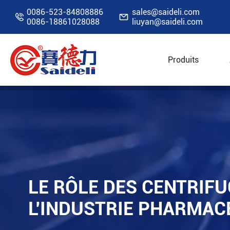
0086-523-84808886
sales@saideli.com


0086-18861028088
liuyan@saideli.com
Produits
Accueil
Ressources
Blog
Le rôle des cen
LE RÔLE DES CENTRIF
L'INDUSTRIE PHARMAC