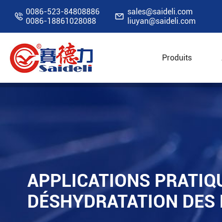
0086-523-84808886
sales@saideli.com


0086-18861028088
liuyan@saideli.com
Produits
Accueil
Ressources
Blog
Applications pr
APPLICATIONS PRATIQ
DÉSHYDRATATION DES