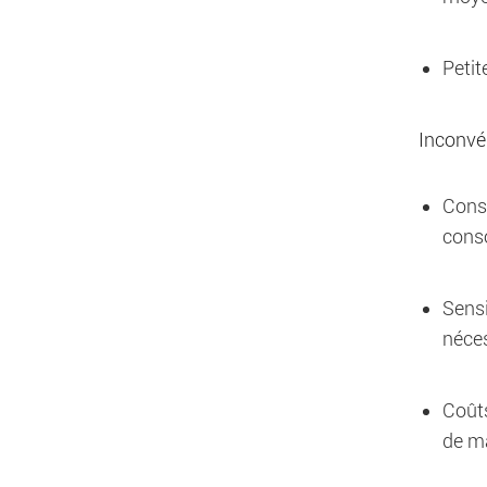
Petit
Inconvé
Conso
conso
Sensi
néce
Coûts
de m