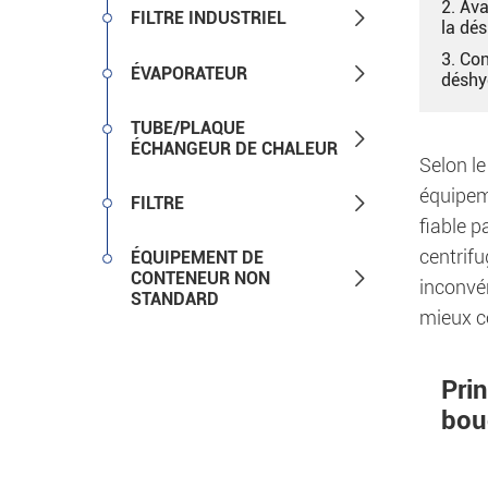
2. Ava

FILTRE INDUSTRIEL
la dé
3. Con

ÉVAPORATEUR
déshy
TUBE/PLAQUE

ÉCHANGEUR DE CHALEUR
Selon le
équipeme

FILTRE
fiable p
centrifu
ÉQUIPEMENT DE

CONTENEUR NON
inconvén
STANDARD
mieux c
Pri
bou