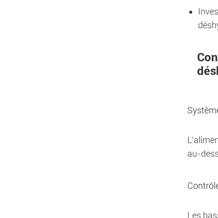
Inves
déshy
Con
dés
Système
L'alimen
au-dess
Contrôl
Les bas