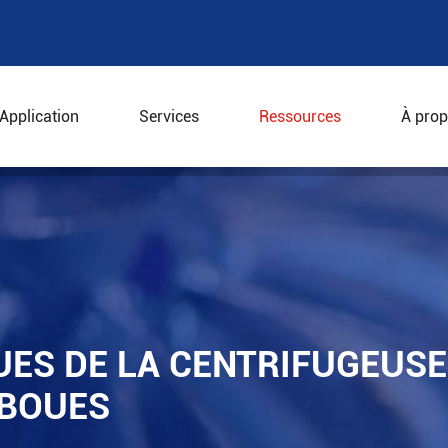
Application
Services
Ressources
À prop
atiques de la centrifugeuse pour la déshydratation des b
UES DE LA CENTRIFUGEUSE
 BOUES