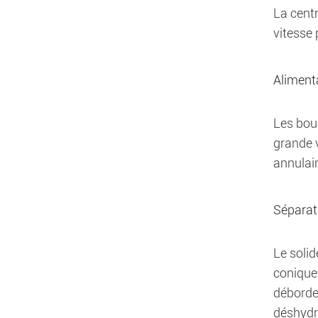
La centr
vitesse 
Aliment
Les boue
grande v
annulair
Séparati
Le solid
conique
déborde 
déshydra