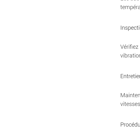
températ
Inspect
Vérifiez
vibratio
Entretie
Mainten
vitesses
Procédu