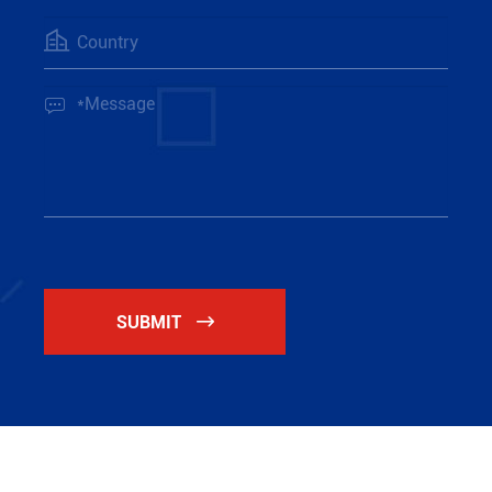


SUBMIT
