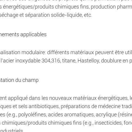
 énergétiques/produits chimiques fins, production pharmace
séchage et séparation solide-liquide, etc.
nements applicables
lisation modulaire: différents matériaux peuvent être uti
 l'acier inoxydable 304,316, titane, Hastelloy, doublure en p
tation du champ
nt appliqué dans les nouveaux matériaux énergétiques, le
iques et sels antibiotiques, préparations de médecine tradi
es (e.g., polyoléfines, acides aromatiques, acrylique (rés
 chimiques/produits chimiques fins (e.g., insecticides, fong
industriels.