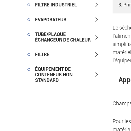

FILTRE INDUSTRIEL
3. Pri

ÉVAPORATEUR
Le séch
TUBE/PLAQUE
l'alimen

ÉCHANGEUR DE CHALEUR
simplifi
matériel

FILTRE
l'équip
ÉQUIPEMENT DE

CONTENEUR NON
Appl
STANDARD
Champs 
Pour les
matéria