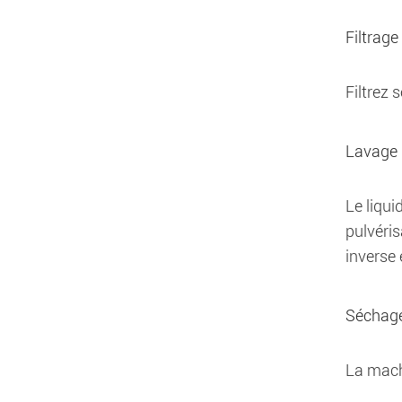
Filtrage
Filtrez 
Lavage
Le liqui
pulvéris
inverse
Séchag
La mach