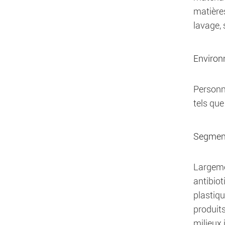
matières
lavage, 
Environ
Personna
tels que
Segmen
Largeme
antibiot
plastiqu
produits
milieux 