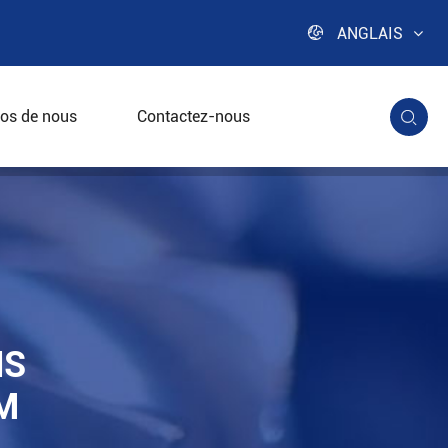

ANGLAIS
os de nous
Contactez-nous

teries au lithium
NS
M