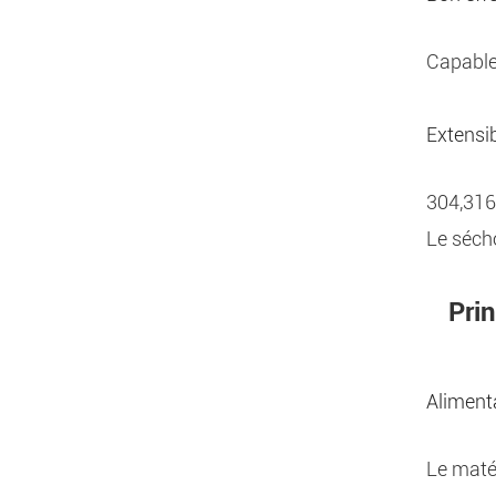
Capable d
Extensib
304,316,
Le sécho
Pri
Aliment
Le matér