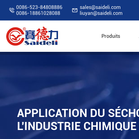
0086-523-84808886
sales@saideli.com


0086-18861028088
liuyan@saideli.com
Produits
Accueil
Ressources
Blog
Application du 
APPLICATION DU SÉCH
L'INDUSTRIE CHIMIQUE