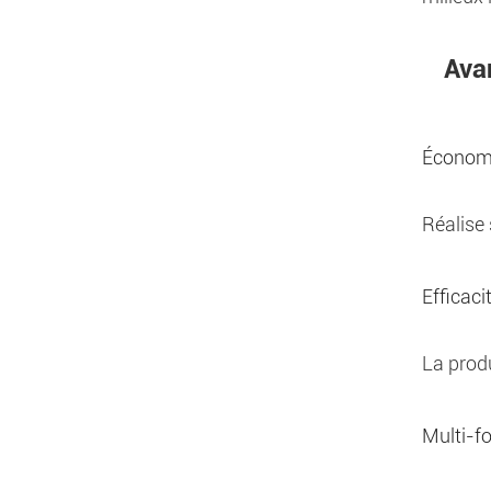
Ava
Économi
Réalise
Efficaci
La produ
Multi-fo