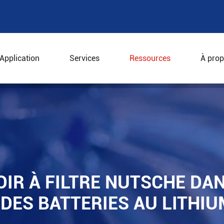
Application
Services
Ressources
À prop
séchoir à filtre Nutsche dans l'industrie chimique des bat
OIR À FILTRE NUTSCHE DA
 DES BATTERIES AU LITHIU