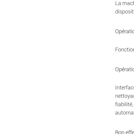
La machi
disposit
Opérati
Fonctio
Opératio
Interfac
nettoyag
fiabilit
automati
Bon eff