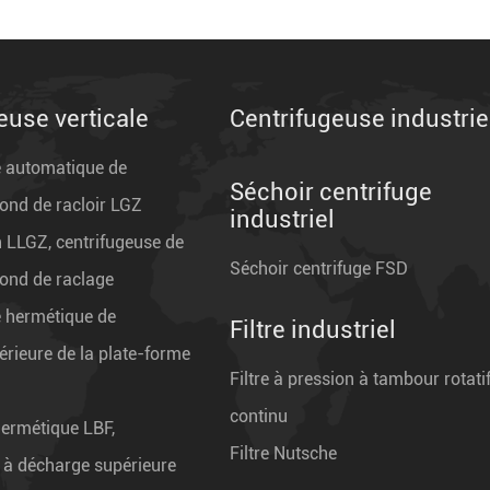
euse verticale
Centrifugeuse industrie
e automatique de
Séchoir centrifuge
ond de racloir LGZ
industriel
n LLGZ, centrifugeuse de
Séchoir centrifuge FSD
fond de raclage
e hermétique de
Filtre industriel
rieure de la plate-forme
Filtre à pression à tambour rotati
continu
hermétique LBF,
Filtre Nutsche
 à décharge supérieure