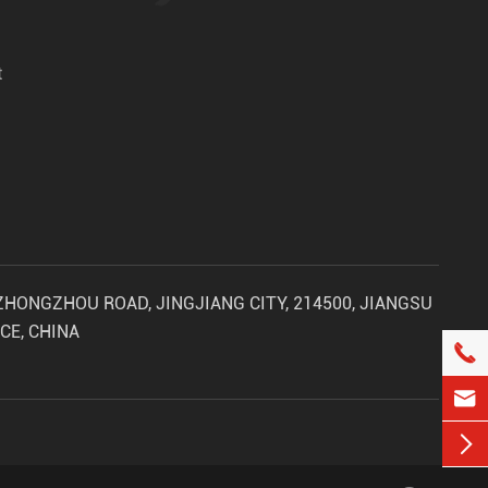
t
 ZHONGZHOU ROAD, JINGJIANG CITY, 214500, JIANGSU
CE, CHINA


