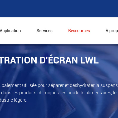
Application
Services
Ressources
À prop
de filtration d'écran LWL
LTRATION D'ÉCRAN LWL
ncipalement utilisée pour séparer et déshydrater la suspen
 dans les produits chimiques, les produits alimentaires, les
ustrie légère.