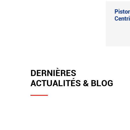
Centrifugeuse
Pisto
automatique de
Centr
décharge de fond de
racloir LGZ
Voir plus

DERNIÈRES
ACTUALITÉS & BLOG