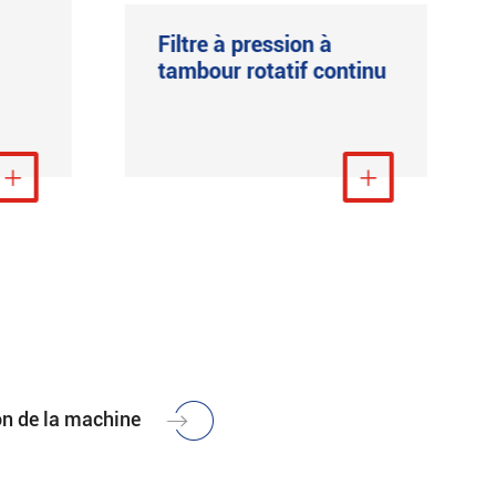
Filtre à pression à
tambour rotatif continu
lus

Voir plus

on de la machine