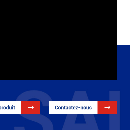
produit

Contactez-nous
