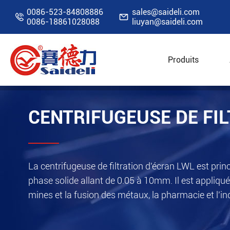
0086-523-84808886
sales@saideli.com


0086-18861028088
liuyan@saideli.com
Produits
Accueil
Ressources
Vidéo
Centrifugeuse 
CENTRIFUGEUSE DE FI
La centrifugeuse de filtration d'écran LWL est pri
phase solide allant de 0.05 à 10mm. Il est appliqué
mines et la fusion des métaux, la pharmacie et l'ind