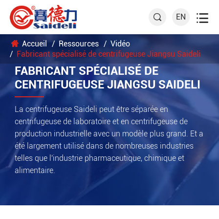

EN

Accueil
Ressources
Vidéo
Fabricant spécialisé de centrifugeuse Jiangsu Saideli
FABRICANT SPÉCIALISÉ DE
CENTRIFUGEUSE JIANGSU SAIDELI
La centrifugeuse Saideli peut être séparée en
centrifugeuse de laboratoire et en centrifugeuse de
production industrielle avec un modèle plus grand. Et a
été largement utilisé dans de nombreuses industries
telles que l'industrie pharmaceutique, chimique et
alimentaire.