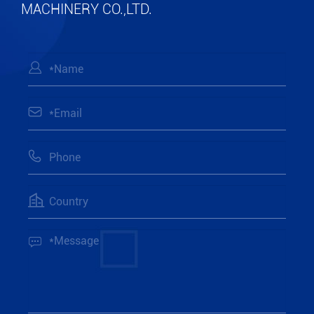
MACHINERY CO.,LTD.




