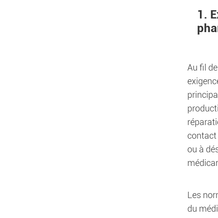
1. 
pha
Au fil d
exigence
principa
producti
réparati
contact 
ou à dé
médica
Les nor
du médi