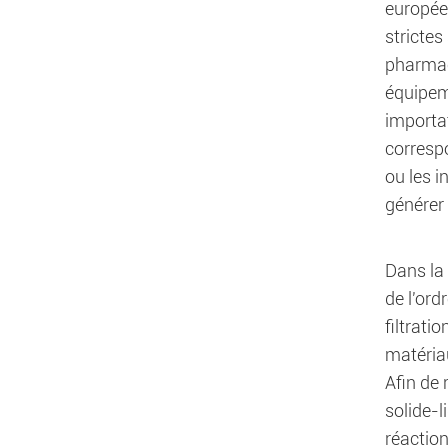
europée
strictes
pharmac
équipem
importa
correspo
ou les 
générer
Dans la 
de l'ord
filtrati
matériau
Afin de
solide-
réaction