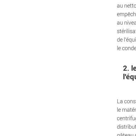
au netto
empêcher
au nivea
stérilis
de l'équ
le cond
2. l
l'é
La const
le matér
centrifu
distribu
gâteau d