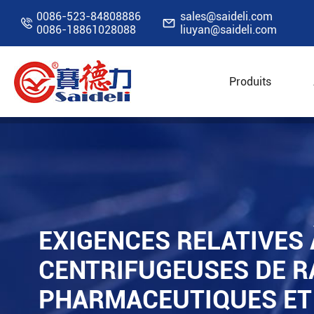
0086-523-84808886
sales@saideli.com


0086-18861028088
liuyan@saideli.com
Produits
Accueil
Ressources
Blog
Exigences relat
EXIGENCES RELATIVES 
CENTRIFUGEUSES DE R
PHARMACEUTIQUES ET