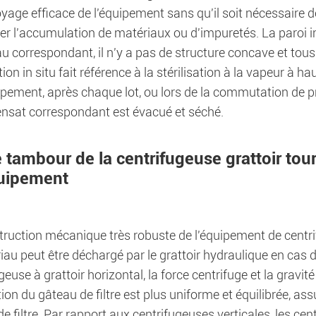
yage efficace de l'équipement sans qu'il soit nécessaire 
 l'accumulation de matériaux ou d'impuretés. La paroi inté
u correspondant, il n'y a pas de structure concave et tous 
ation in situ fait référence à la stérilisation à la vapeur à
ipement, après chaque lot, ou lors de la commutation de p
ensat correspondant est évacué et séché.
e tambour de la centrifugeuse grattoir tou
quipement
ruction mécanique très robuste de l'équipement de centrifu
iau peut être déchargé par le grattoir hydraulique en cas 
geuse à grattoir horizontal, la force centrifuge et la gravit
tion du gâteau de filtre est plus uniforme et équilibrée, assu
e filtre. Par rapport aux centrifugeuses verticales, les ce