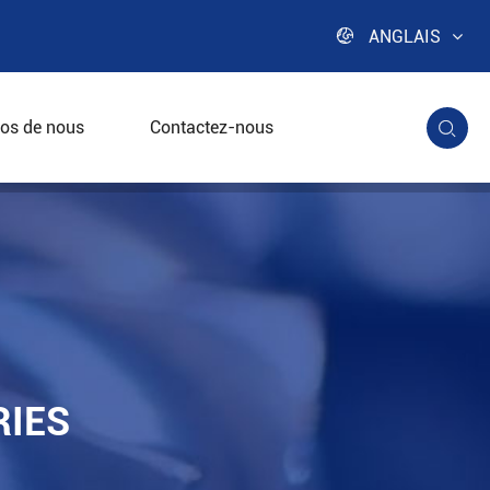

ANGLAIS
os de nous
Contactez-nous

les industries pharmaceutiques et chimiques
RIES