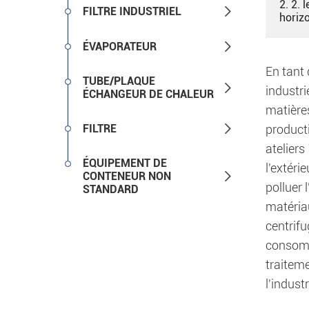
2. 2. 

FILTRE INDUSTRIEL
horiz

ÉVAPORATEUR
En tant 
TUBE/PLAQUE

industr
ÉCHANGEUR DE CHALEUR
matière

FILTRE
producti
ateliers
ÉQUIPEMENT DE
l'extéri

CONTENEUR NON
polluer 
STANDARD
matériau
centrif
consomm
traitem
l'indus