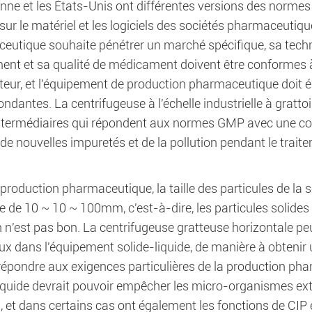
nne et les États-Unis ont différentes versions des normes
 sur le matériel et les logiciels des sociétés pharmaceutiq
eutique souhaite pénétrer un marché spécifique, sa tech
ent et sa qualité de médicament doivent être conformes 
teur, et l'équipement de production pharmaceutique doit
ndantes. La centrifugeuse à l'échelle industrielle à gratt
intermédiaires qui répondent aux normes GMP avec une c
 de nouvelles impuretés et de la pollution pendant le tra
production pharmaceutique, la taille des particules de la 
re de 10 ~ 10 ~ 100mm, c'est-à-dire, les particules solides 
on n'est pas bon. La centrifugeuse gratteuse horizontale p
x dans l'équipement solide-liquide, de manière à obtenir u
 répondre aux exigences particulières de la production ph
liquide devrait pouvoir empêcher les micro-organismes ex
, et dans certains cas ont également les fonctions de CIP e