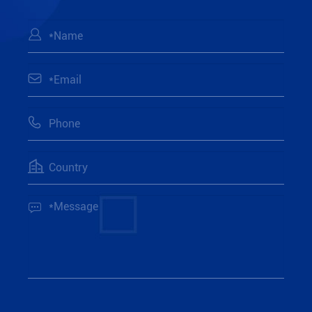




