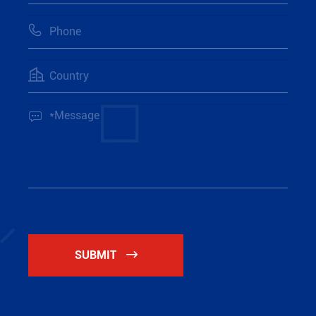



SUBMIT
