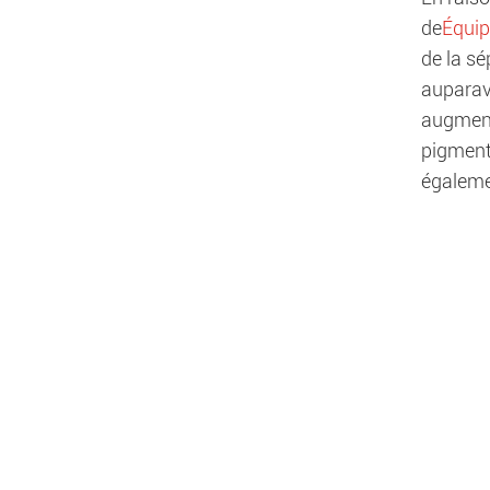
de
Équip
de la sé
auparava
augmenté
pigment
égaleme