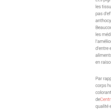
les tis
pas d'e
anthocy
Beaucoup
les méd
l'amélio
d'entre 
aliments
en rais
Par rapp
corps hu
coloran
de
Centr
qualité 