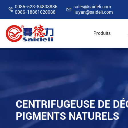
0086-523-84808886
sales@saideli.com


0086-18861028088
liuyan@saideli.com
Produits
Accueil
Ressources
Blog
Centrifugeuse d
CENTRIFUGEUSE DE DÉ
PIGMENTS NATURELS