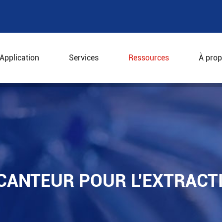
Application
Services
Ressources
À prop
e décanteur pour l'extraction de pigments naturels
CANTEUR POUR L'EXTRACT