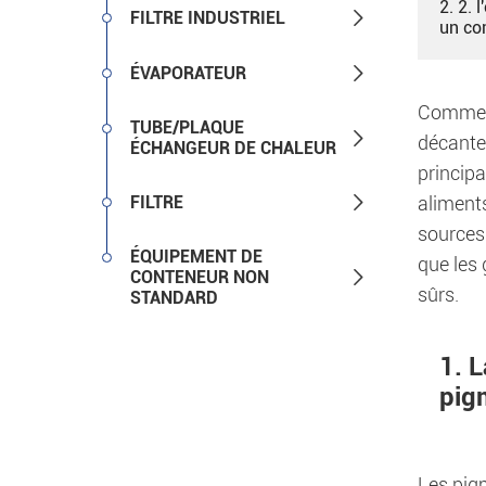
2. 2. 

FILTRE INDUSTRIEL
un co

ÉVAPORATEUR
Comment
TUBE/PLAQUE

décante
ÉCHANGEUR DE CHALEUR
principa

FILTRE
aliments
sources.
ÉQUIPEMENT DE
que les 

CONTENEUR NON
sûrs.
STANDARD
1. 
pigm
Les pigm