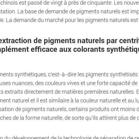
chinois est passé de vingt à près de cinquante. Les nouv
ation. La base de demande de pigments naturels est imp
. La demande du marché pour les pigments naturels est t
l'extraction de pigments naturels par cent
plément efficace aux colorants synthéti
ents synthétiques, c'est-à-dire les pigments synthétisés 
ses nuances, des couleurs vives et une forte capacité de 
 extraits directement de matières premières naturelles. En
ment naturel et il est similaire à la couleur naturelle et au 
lisation de pigments naturels, certains produits ont moins 
ches de la forme naturelle, de sorte qu'ils attirent plus 
on du développement de la technologie de séparation de c