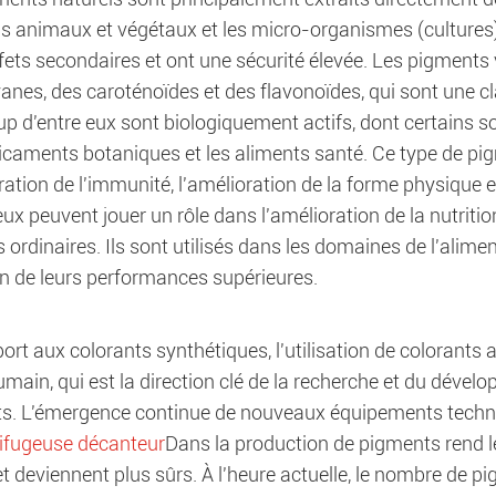
sus animaux et végétaux et les micro-organismes (cultures
ffets secondaires et ont une sécurité élevée. Les pigment
anes, des caroténoïdes et des flavonoïdes, qui sont une c
 d'entre eux sont biologiquement actifs, dont certains so
icaments botaniques et les aliments santé. Ce type de pi
ration de l'immunité, l'amélioration de la forme physique e
eux peuvent jouer un rôle dans l'amélioration de la nutriti
 ordinaires. Ils sont utilisés dans les domaines de l'alim
on de leurs performances supérieures.
ort aux colorants synthétiques, l'utilisation de colorants 
main, qui est la direction clé de la recherche et du dével
ts. L'émergence continue de nouveaux équipements techniqu
ifugeuse décanteur
Dans la production de pigments rend l
et deviennent plus sûrs. À l'heure actuelle, le nombre de p