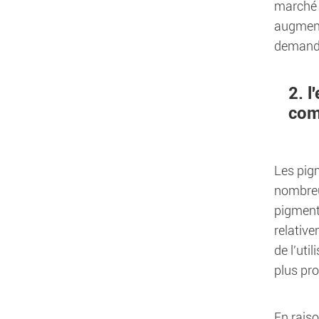
marché 
augment
demande
2. 
com
Les pigm
nombreu
pigments
relative
de l'uti
plus pro
En rais